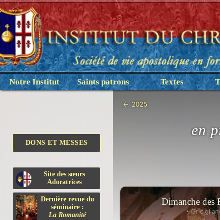
Notre Institut
Saints patrons
Textes
T
←
2025
en p
DONS ET MESSES
Site des sœurs
Adoratrices
Dernière revue du
Dimanche des
séminaire :
• Griciglian
La Romanité