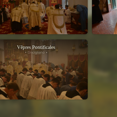
Vêpres Pontificales
• Gricigliano •