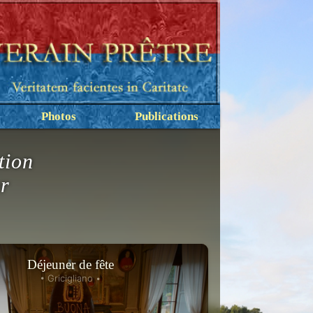
Photos
Publications
tion
ur
Déjeuner de fête
• Gricigliano •