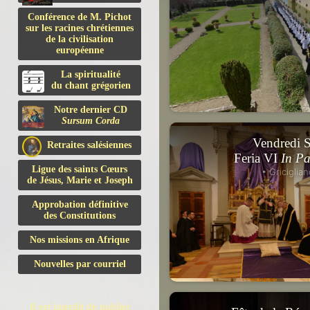
Conférence de M. Pichot
sur les racines chrétiennes
de la civilisation
européenne
La spiritualité
du chant grégorien
Notre dernier CD
Sursum Corda
Vendredi S
Retraites salésiennes
Feria VI
In Pa
Ligue des saints Cœurs
• Griciglian
de Jésus, Marie et Joseph
Approbation définitive
des Constitutions
Nos missions en Afrique
Nouvelles par courriel
Il est interdit de publier