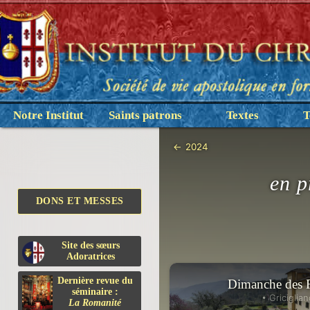
Notre Institut
Saints patrons
Textes
T
←
2024
en p
DONS ET MESSES
Site des sœurs
Adoratrices
Dernière revue du
Dimanche des
séminaire :
• Griciglian
La Romanité