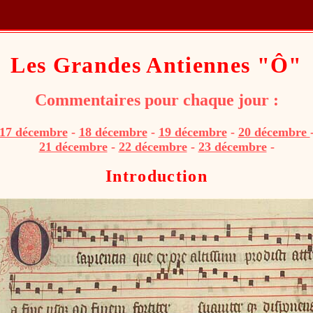
Les Grandes Antiennes "Ô"
Commentaires pour chaque jour :
17 décembre
-
18 décembre
-
19 décembre
-
20 décembre
21 décembre
-
22 décembre
-
23 décembre
-
Introduction