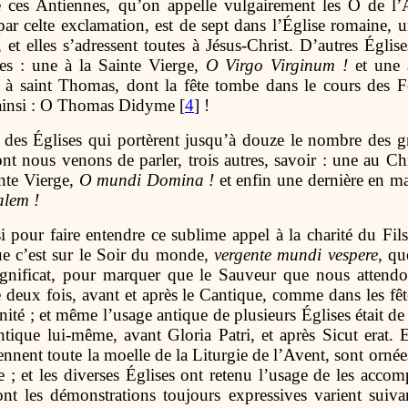
ces Antiennes, qu’on appelle vulgairement les O de l’A
ar celte exclamation, est de sept dans l’Église romaine, 
, et elles s’adressent toutes à Jésus-Christ. D’autres Égli
res : une à la Sainte Vierge,
O Virgo Virginum !
et une 
à saint Thomas, dont la fête tombe dans le cours des Fé
ainsi : O Thomas Didyme [
4
] !
 des Églises qui portèrent jusqu’à douze le nombre des g
nt nous venons de parler, trois autres, savoir : une au Ch
nte Vierge,
O mundi Domina !
et enfin une dernière en m
alem !
si pour faire entendre ce sublime appel à la charité du Fil
ue c’est sur le Soir du monde,
vergente mundi vespere
, qu
gnificat, pour marquer que le Sauveur que nous attendo
 deux fois, avant et après le Cantique, comme dans les fê
ité ; et même l’usage antique de plusieurs Églises était de l
ntique lui-même, avant Gloria Patri, et après Sicut erat. 
ennent toute la moelle de la Liturgie de l’Avent, sont ornée
e ; et les diverses Églises ont retenu l’usage de les ac
dont les démonstrations toujours expressives varient suiva