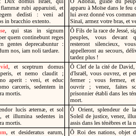
t Dux domus Israel, qui
Ô
Adonaï, guide du peuple
flammæ rubi apparuisti, et
apparu à Moïse dans le feu d
egem dedisti : veni ad
lui avez donné vos comman
 in bracchio extento.
Sinaï, armez votre bras, et 
se
, qui stas in signum
Ô
Fils de la race de Jessé, s
er quem continebunt reges
peuples, vous devant q
m gentes deprecabuntur :
resteront silencieux, vo
dum nos, iam noli tardare.
appelleront au secours, déli
tardez plus !
vid
, et sceptrum domus
Ô
Clef de la cité de David
aperis, et nemo claudit ;
d'Israël, vous ouvrez, et pe
mo aperit : veni, et educ
fermer ; vous fermez, e
mo carceris, sedentem in
ouvrir ; venez, faites s
ra mortis.
prisonnier établi dans les tén
mort.
lendor lucis æternæ, et sol
Ô
Orient, splendeur de la
i, et illumina sedentes in
Soleil de justice, venez, il
ra mortis.
assis dans les ténèbres et la 
um
, et desideratus earum,
Ô
Roi des nations, objet de