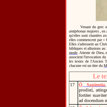
Venant du grec
antiphonae majores
, en 
qu'elles sont chantées av
elles commencent par « 
Elles s'adressent au Chri
bibliques et allusions a
mode
. Attente de Dieu, 
associent l'invocation du
les textes de l'Ancien 
chacune est un titre du
M
Le te
17
Ô
Sapientia
prodisti, attin
fortiter suavit
ad docendum n