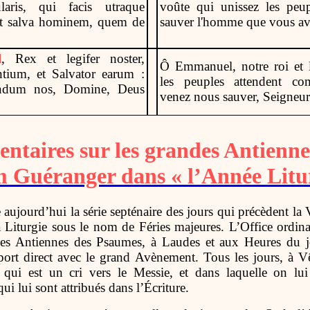
laris, qui facis utraque
voûte qui unissez les peu
et salva hominem, quem de
sauver l'homme que vous ave
l
, Rex et legifer noster,
Ô Emmanuel, notre roi et l
ntium, et Salvator earum :
les peuples attendent c
andum nos, Domine, Deus
venez nous sauver, Seigneur
taires sur les grandes Antienne
 Guéranger dans « l’Année Litu
 aujourd’hui la série septénaire des jours qui précèdent la 
a Liturgie sous le nom de Féries majeures. L’Office ordin
 les Antiennes des Psaumes, à Laudes et aux Heures du j
port direct avec le grand Avènement. Tous les jours, à V
 qui est un cri vers le Messie, et dans laquelle on l
ui lui sont attribués dans l’Écriture.