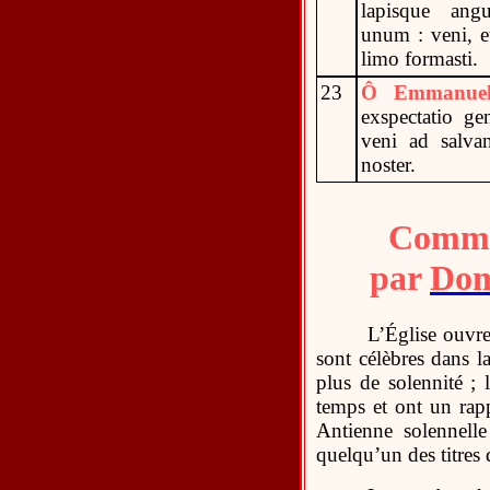
lapisque angu
unum : veni, 
limo formasti.
23
Ô Emmanue
exspectatio ge
veni ad salv
noster.
Commen
par
Dom
L’Église ouvre
sont célèbres dans l
plus de solennité ;
temps et ont un rap
Antienne solennelle
quelqu’un des titres q