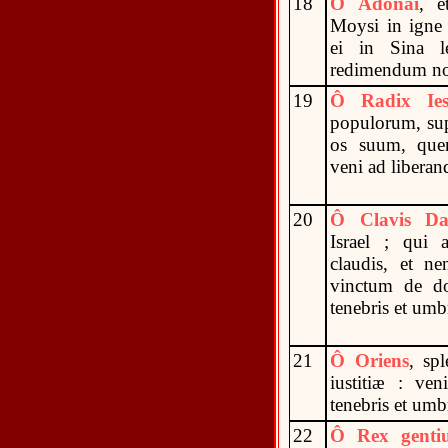
18
Ô Adonai
, e
Moysi in igne 
ei in Sina l
redimendum nos
19
Ô Radix Ies
populorum, sup
os suum, que
veni ad liberan
20
Ô Clavis Da
Israel ; qui 
claudis, et ne
vinctum de do
tenebris et umb
21
Ô Oriens
, sp
iustitiæ : ven
tenebris et umb
22
Ô Rex genti