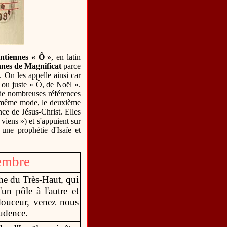
ntiennes « Ô »
, en latin
nes de Magnificat
parce
 On les appelle ainsi car
ou juste « Ô, de Noël ».
de nombreuses références
le même mode, le
deuxième
nce de Jésus-Christ. Elles
 viens ») et s'appuient sur
une prophétie d'Isaïe et
cembre
he du Très-Haut, qui
un pôle à l'autre et
 douceur, venez nous
rudence.