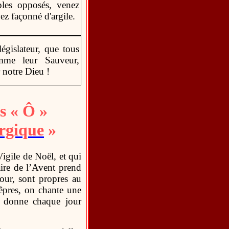
ples opposés, venez
z façonné d'argile.
égislateur, que tous
omme leur Sauveur,
 notre Dieu !
s « Ô »
rgique
»
Vigile de Noël, et qui
aire de l’Avent prend
our, sont propres au
êpres, on chante une
ui donne chaque jour