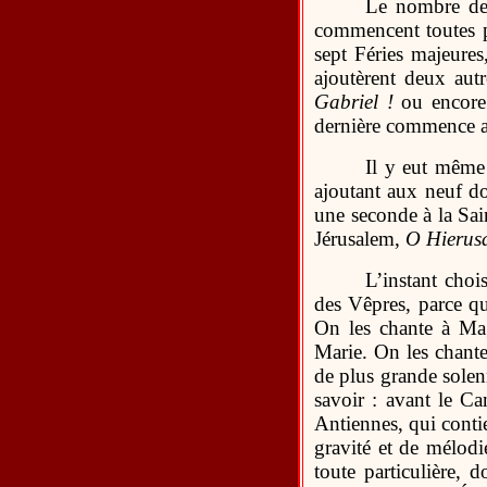
Le nombre de 
commencent toutes p
sept Féries majeures
ajoutèrent deux aut
Gabriel !
ou encore 
dernière commence 
Il y eut même
ajoutant aux neuf do
une seconde à la Sai
Jérusalem,
O Hierus
L’instant choi
des Vêpres, parce q
On les chante à Ma
Marie. On les chante
de plus grande solenn
savoir : avant le Ca
Antiennes, qui conti
gravité et de mélodi
toute particulière, 