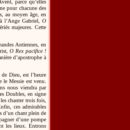
vent, parce qu’elles
une pour chacune des
ses, au moyen âge, en
à l’Ange Gabriel,
O
riés majeures. Cette
randes Antiennes, en
rist,
O Rex pacifice !
anière d’apostrophe à
s de Dieu, est l’heure
e le Messie est venu.
ns nous viendra par
tes Doubles, en signe
es chanter trois fois,
Enfin, ces admirables
s d’un chant plein de
compagner d’une pompe
nt les lieux. Entrons