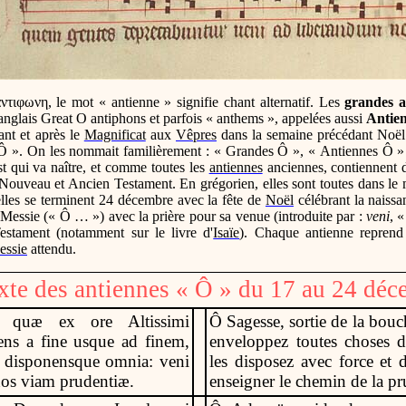
αντιφωνη
, le mot « antienne » signifie chant alternatif. Les
grandes a
anglais Great O antiphons et parfois « anthems », appelées aussi
Antien
ant et après le
Magnificat
aux
Vêpres
dans la semaine précédant Noël.
Ô ». On les nommait familièrement : « Grandes Ô », « Antiennes Ô » 
st qui va naître, et comme toutes les
antiennes
anciennes, contiennent 
u Nouveau et Ancien Testament. En grégorien, elles sont toutes dans 
elles se terminent 24 décembre avec la fête de
Noël
célébrant la naissa
 Messie (« Ô … ») avec la prière pour sa venue (introduite par :
veni
, «
Testament (notamment sur le livre d'
Isaïe
). Chaque antienne reprend 
essie
attendu.
xte des antiennes « Ô » du 17 au 24 dé
, quæ ex ore Altissimi
Ô
Sagesse, sortie de la bouc
gens a fine usque ad finem,
enveloppez toutes choses d'
er disponensque omnia: veni
les disposez avec force et
os viam prudentiæ.
enseigner le chemin de la p