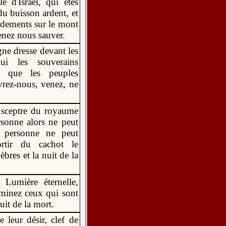
 d'Israël, qui êtes
u buisson ardent, et
dements sur le mont
venez nous sauver.
igne dresse devant les
ui les souverains
us que les peuples
vrez-nous, venez, ne
, sceptre du royaume
rsonne alors ne peut
t personne ne peut
ortir du cachot le
èbres et la nuit de la
 Lumière éternelle,
luminez ceux qui sont
nuit de la mort.
 leur désir, clef de