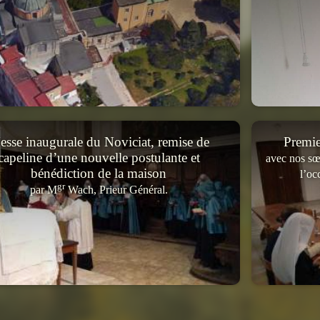
sse inaugurale du Noviciat, remise de
Premier
capeline d’une nouvelle postulante et
avec nos sœ
bénédiction de la maison
l’oc
gr
par M
Wach, Prieur Général.