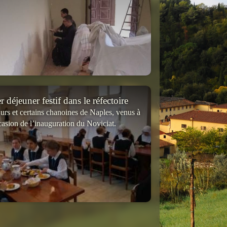
 déjeuner festif dans le réfectoire
urs et certains chanoines de Naples, venus à
casion de l’inauguration du Noviciat.