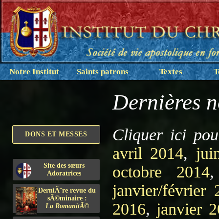
Notre Institut
Saints patrons
Textes
T
Dernières n
Cliquer ici po
DONS ET MESSES
avril 2014
,
jui
Site des sœurs
octobre 2014
Adoratrices
janvier/février
DerniÃ¨re revue du
sÃ©minaire :
2016
,
janvier 
La RomanitÃ©