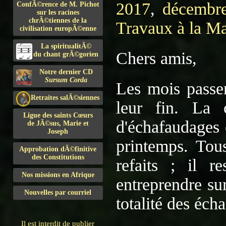
2017
,
décembr
ConfÃ©rence de M. Pichot
sur les racines
chrÃ©tiennes de la
Travaux à la M
civilisation europÃ©enne
La spiritualitÃ©
Chers amis,
du chant grÃ©gorien
Notre dernier CD
Sursum Corda
Les mois passen
Retraites salÃ©siennes
leur fin. La 
Ligue des saints Cœurs
d'échafaudages 
de JÃ©sus, Marie et
Joseph
printemps. Tous
Approbation dÃ©finitive
des Constitutions
refaits ; il r
Nos missions en Afrique
entreprendre sur
Nouvelles par courriel
totalité des éch
Il est interdit de publier