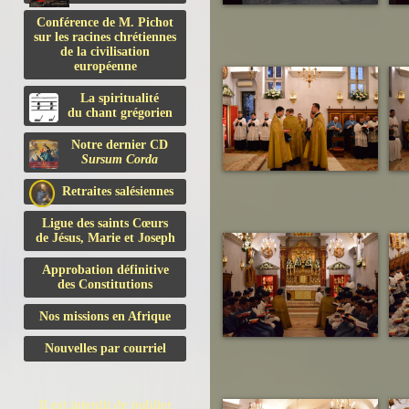
Conférence de M. Pichot
sur les racines chrétiennes
de la civilisation
européenne
La spiritualité
du chant grégorien
Notre dernier CD
Sursum Corda
Retraites salésiennes
Ligue des saints Cœurs
de Jésus, Marie et Joseph
Approbation définitive
des Constitutions
Nos missions en Afrique
Nouvelles par courriel
Il est interdit de publier