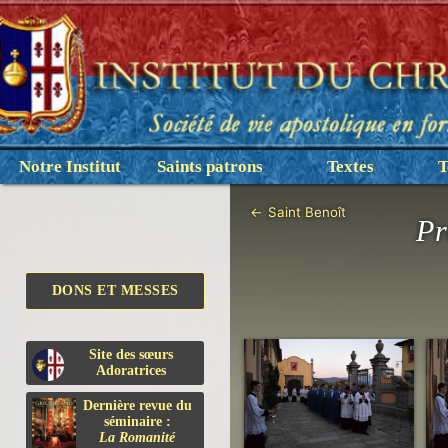
Notre Institut
Saints patrons
Textes
T
←
Saint Benoît
Pr
DONS ET MESSES
Site des sœurs
Adoratrices
Dernière revue du
séminaire :
La Romanité