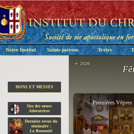
Notre Institut
Saints patrons
Textes
T
←
2026
Fê
DONS ET MESSES
Premières Vêpres 
Site des sœurs
• Griciglian
Adoratrices
Dernière revue du
séminaire :
La Romanité