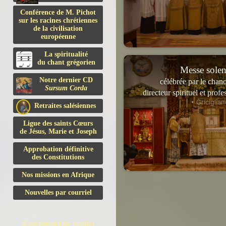
Conférence de M. Pichot
sur les racines chrétiennes
de la civilisation
européenne
La spiritualité
du chant grégorien
Messe solen
Notre dernier CD
célébrée par le chan
Sursum Corda
directeur spirituel et prof
• Griciglian
Retraites salésiennes
Ligue des saints Cœurs
de Jésus, Marie et Joseph
Approbation définitive
des Constitutions
Nos missions en Afrique
Nouvelles par courriel
Il est interdit de publier