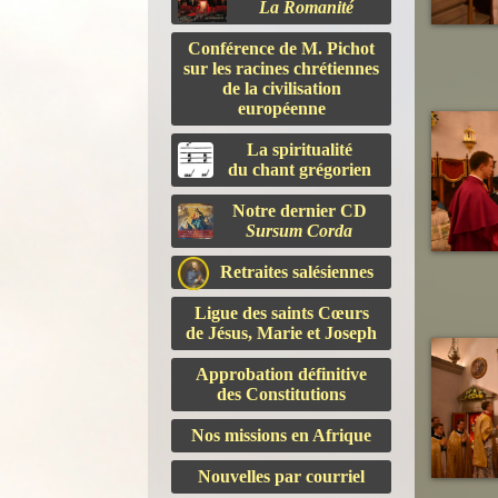
La Romanité
Conférence de M. Pichot
sur les racines chrétiennes
de la civilisation
européenne
La spiritualité
du chant grégorien
Notre dernier CD
Sursum Corda
Retraites salésiennes
Ligue des saints Cœurs
de Jésus, Marie et Joseph
Approbation définitive
des Constitutions
Nos missions en Afrique
Nouvelles par courriel