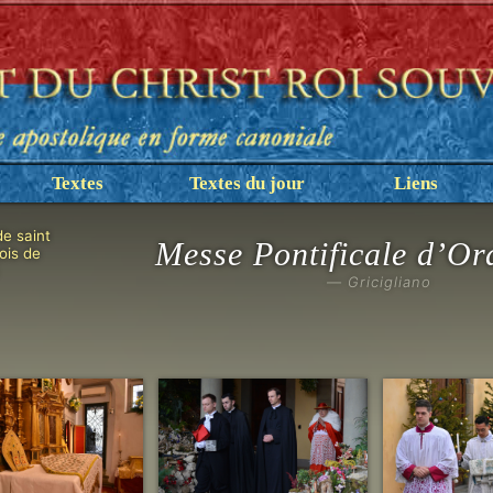
Textes
Textes du jour
Liens
de saint
Messe Pontificale d’Or
ois de
— Gricigliano