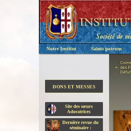
Notre Institut
Saints patrons
Comm
←
des F
Défun
DONS ET MESSES
Site des sœurs
Adoratrices
Dernière revue du
séminaire :