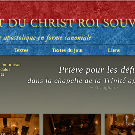
Textes
Textes du jour
Liens
émoraison
Prière pour les déf
idèles
ts
dans la chapelle de la Trinité 
— Gricigliano