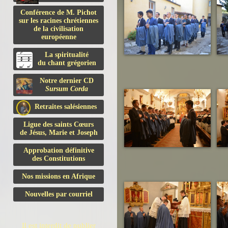
Conférence de M. Pichot
sur les racines chrétiennes
de la civilisation
européenne
La spiritualité
du chant grégorien
Notre dernier CD
Sursum Corda
Retraites salésiennes
Ligue des saints Cœurs
de Jésus, Marie et Joseph
Approbation définitive
des Constitutions
Nos missions en Afrique
Nouvelles par courriel
Il est interdit de publier