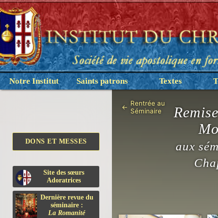
Notre Institut
Saints patrons
Textes
T
Rentrée au
←
Remise
Séminaire
Mo
DONS ET MESSES
aux sém
Chap
Site des sœurs
Adoratrices
Dernière revue du
séminaire :
La Romanité