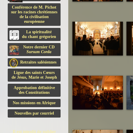
Conférence de M. Pichot
sur les racines chrétiennes
de la civilisation
européenne
La spiritualité
du chant grégorien
Notre dernier CD
Sursum Corda
Retraites salésiennes
Ligue des saints Cœurs
de Jésus, Marie et Joseph
Approbation définitive
des Constitutions
Nos missions en Afrique
Nouvelles par courriel
Il est interdit de publier