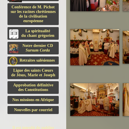
Conférence de M. Pichot
sur les racines chrétiennes
de la civilisation
européenne
La spiritualité
du chant grégorien
Notre dernier CD
Sursum Corda
Retraites salésiennes
Ligue des saints Cœurs
de Jésus, Marie et Joseph
Approbation définitive
des Constitutions
Nos missions en Afrique
Nouvelles par courriel
Il est interdit de publier