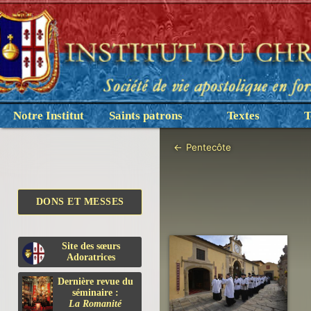
Notre Institut
Saints patrons
Textes
T
←
Pentecôte
DONS ET MESSES
Site des sœurs
Adoratrices
Dernière revue du
séminaire :
La Romanité