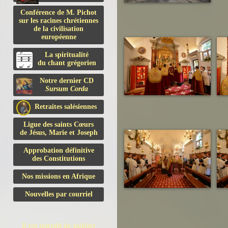
Conférence de M. Pichot
sur les racines chrétiennes
de la civilisation
européenne
La spiritualité
du chant grégorien
Notre dernier CD
Sursum Corda
Retraites salésiennes
Ligue des saints Cœurs
de Jésus, Marie et Joseph
Approbation définitive
des Constitutions
Nos missions en Afrique
Nouvelles par courriel
Il est interdit de publier