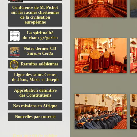
Conférence de M. Pichot
sur les racines chrétiennes
de la civilisation
européenne
La spiritualité
du chant grégorien
Notre dernier CD
Sursum Corda
Retraites salésiennes
Ligue des saints Cœurs
de Jésus, Marie et Joseph
Approbation définitive
des Constitutions
Nos missions en Afrique
Nouvelles par courriel
Il est interdit de publier