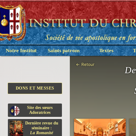
Notre Institut
Saints patrons
Textes
T
←
Retour
De
DONS ET MESSES
Site des sœurs
Adoratrices
Dernière revue du
séminaire :
La Romanité