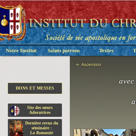
Notre Institut
Saints patrons
Textes
T
←
Ascension
avec 
DONS ET MESSES
a
Site des sœurs
Adoratrices
Dernière revue du
séminaire :
La Romanité