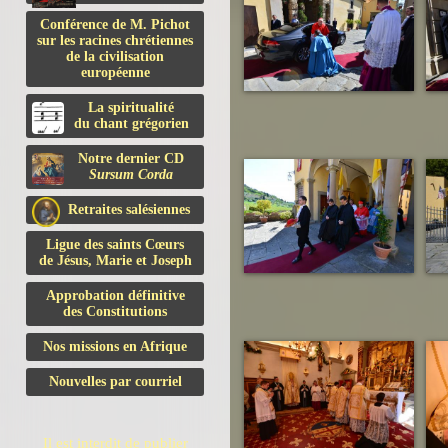
Conférence de M. Pichot
sur les racines chrétiennes
de la civilisation
européenne
La spiritualité
du chant grégorien
Notre dernier CD
Sursum Corda
Retraites salésiennes
Ligue des saints Cœurs
de Jésus, Marie et Joseph
Approbation définitive
des Constitutions
Nos missions en Afrique
Nouvelles par courriel
Il est interdit de publier