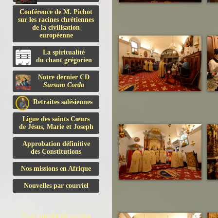
Conférence de M. Pichot
sur les racines chrétiennes
de la civilisation
européenne
La spiritualité
du chant grégorien
Notre dernier CD
Sursum Corda
Retraites salésiennes
Ligue des saints Cœurs
de Jésus, Marie et Joseph
Approbation définitive
des Constitutions
Nos missions en Afrique
Nouvelles par courriel
Il est interdit de publier