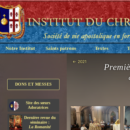
Notre Institut
Saints patrons
Textes
T
←
2021
Premiè
DONS ET MESSES
Site des sœurs
Adoratrices
Dernière revue du
séminaire :
La Romanité