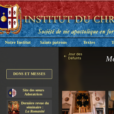
Notre Institut
Saints patrons
Textes
T
Jour des
←
Me
Défunts
DONS ET MESSES
Site des sœurs
Adoratrices
Dernière revue du
séminaire :
La Romanité