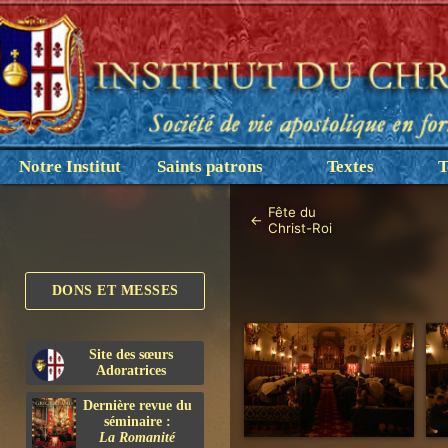
Notre Institut
Saints patrons
Textes
T
Fête du
←
Christ-Roi
DONS ET MESSES
Site des sœurs
Adoratrices
Dernière revue du
séminaire :
La Romanité