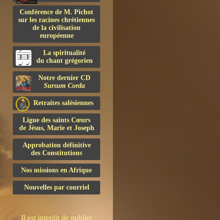
Conférence de M. Pichot
sur les racines chrétiennes
de la civilisation
européenne
La spiritualité
du chant grégorien
Notre dernier CD
Sursum Corda
Retraites salésiennes
Ligue des saints Cœurs
de Jésus, Marie et Joseph
Approbation définitive
des Constitutions
Nos missions en Afrique
Nouvelles par courriel
Il est interdit de publier