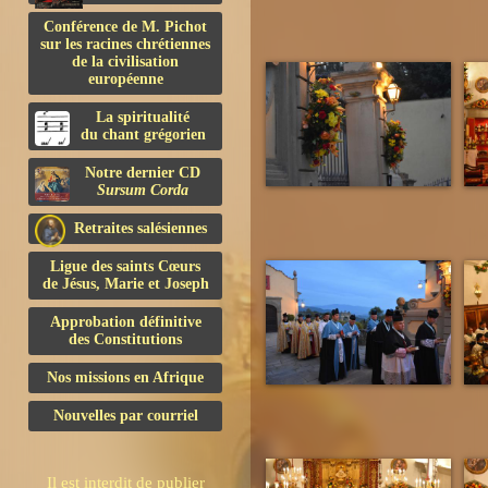
Conférence de M. Pichot
sur les racines chrétiennes
de la civilisation
européenne
La spiritualité
du chant grégorien
Notre dernier CD
Sursum Corda
Retraites salésiennes
Ligue des saints Cœurs
de Jésus, Marie et Joseph
Approbation définitive
des Constitutions
Nos missions en Afrique
Nouvelles par courriel
Il est interdit de publier