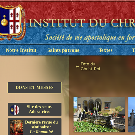
Notre Institut
Saints patrons
Textes
T
Fête du
←
Christ-Roi
DONS ET MESSES
Site des sœurs
Adoratrices
Dernière revue du
séminaire :
La Romanité