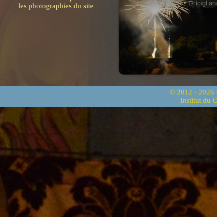
• Griciglian
les photographies du site
© 2012 - 2026
Institut du 