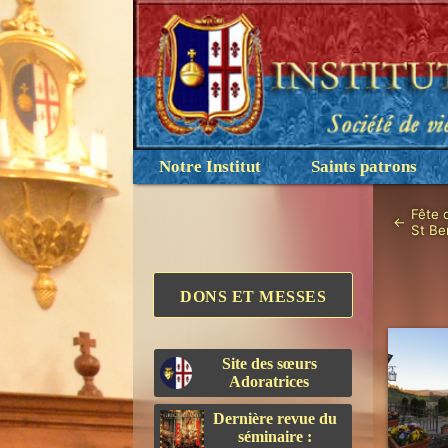
Notre Institut
Saints patrons
Fête 
←
St Be
DONS ET MESSES
Site des sœurs
Adoratrices
Dernière revue du
séminaire :