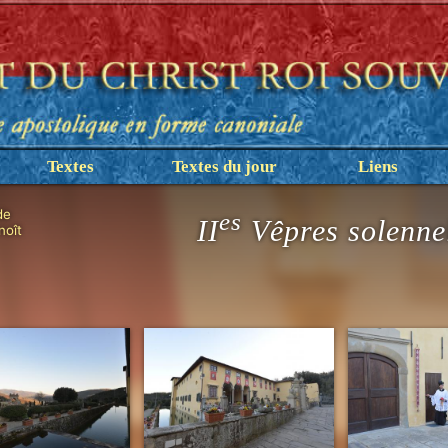
Textes
Textes du jour
Liens
de
es
II
Vêpres solenne
noît