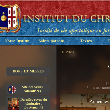
Notre Institut
Saints patrons
Textes
T
←
2020
DONS ET MESSES
To
Site des sœurs
Seuls assisten
Adoratrices
Dernière revue du
Antiennes
séminaire :
La Romanité