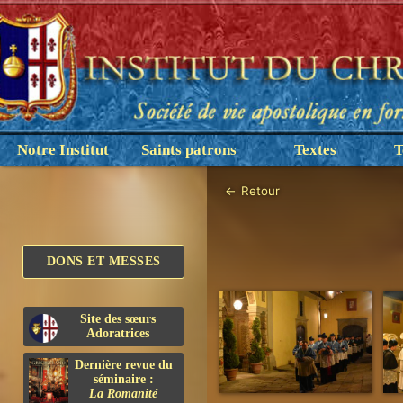
Notre Institut
Saints patrons
Textes
T
←
Retour
DONS ET MESSES
Site des sœurs
Adoratrices
Dernière revue du
séminaire :
La Romanité