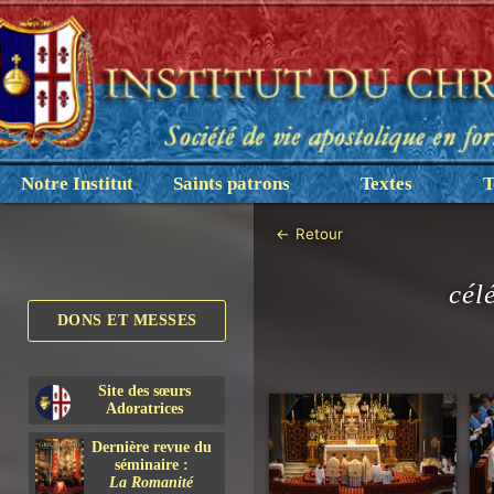
Notre Institut
Saints patrons
Textes
T
←
Retour
cél
DONS ET MESSES
Site des sœurs
Adoratrices
Dernière revue du
séminaire :
La Romanité