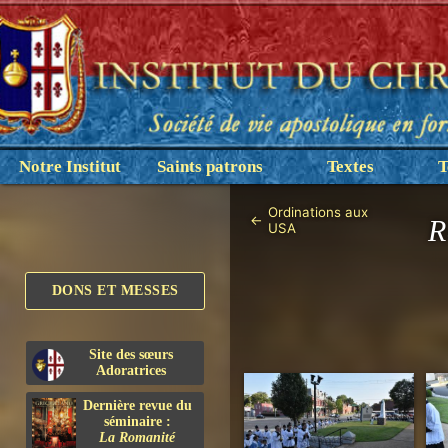
Notre Institut
Saints patrons
Textes
T
Ordinations aux
←
R
USA
DONS ET MESSES
Site des sœurs
Adoratrices
Dernière revue du
séminaire :
La Romanité