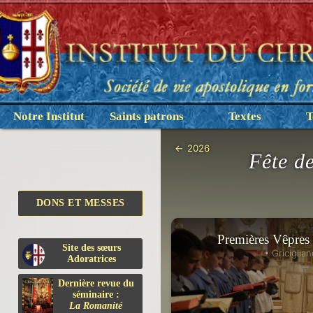
Notre Institut
Saints patrons
Textes
T
←
2026
Fête d
DONS ET MESSES
Premières Vêpres 
Site des sœurs
• Griciglian
Adoratrices
Dernière revue du
séminaire :
La Romanité