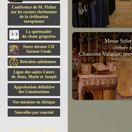
Conférence de M. Pichot
sur les racines chrétiennes
de la civilisation
européenne
La spiritualité
du chant grégorien
Messe Solen
Notre dernier CD
célébrée p
Sursum Corda
Chanoine Valadier, pro
• Griciglian
Retraites salésiennes
Ligue des saints Cœurs
de Jésus, Marie et Joseph
Approbation définitive
des Constitutions
Nos missions en Afrique
Nouvelles par courriel
Il est interdit de publier