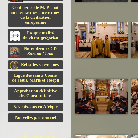
Conférence de M. Pichot
sur les racines chrétiennes
de la civilisation
européenne
La spiritualité
du chant grégorien
Notre dernier CD
Sursum Corda
Retraites salésiennes
Ligue des saints Cœurs
de Jésus, Marie et Joseph
Approbation définitive
des Constitutions
Nos missions en Afrique
Nouvelles par courriel
Il est interdit de publier