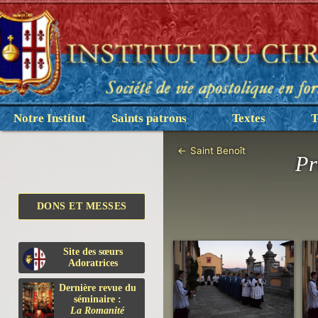
Notre Institut
Saints patrons
Textes
T
←
Saint Benoît
Pr
DONS ET MESSES
Site des sœurs
Adoratrices
Dernière revue du
séminaire :
La Romanité