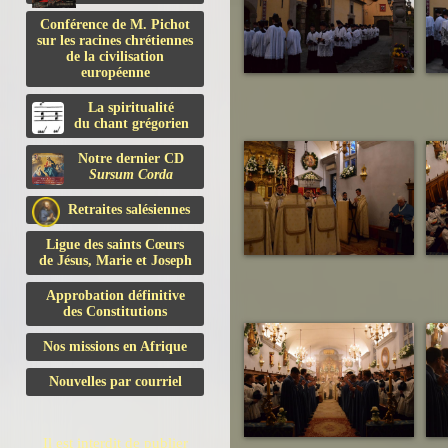
Conférence de M. Pichot
sur les racines chrétiennes
de la civilisation
européenne
La spiritualité
du chant grégorien
Notre dernier CD
Sursum Corda
Retraites salésiennes
Ligue des saints Cœurs
de Jésus, Marie et Joseph
Approbation définitive
des Constitutions
Nos missions en Afrique
Nouvelles par courriel
Il est interdit de publier