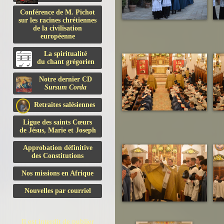
Conférence de M. Pichot
sur les racines chrétiennes
de la civilisation
européenne
La spiritualité
du chant grégorien
Notre dernier CD
Sursum Corda
Retraites salésiennes
Ligue des saints Cœurs
de Jésus, Marie et Joseph
Approbation définitive
des Constitutions
Nos missions en Afrique
Nouvelles par courriel
Il est interdit de publier