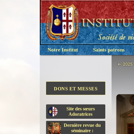
Notre Institut
Saints patrons
←
2025
DONS ET MESSES
Site des sœurs
Adoratrices
Dernière revue du
séminaire :