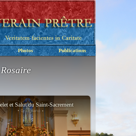
Photos
Publications
 Rosaire
let et Salut du Saint-Sacrement
• Gricigliano •