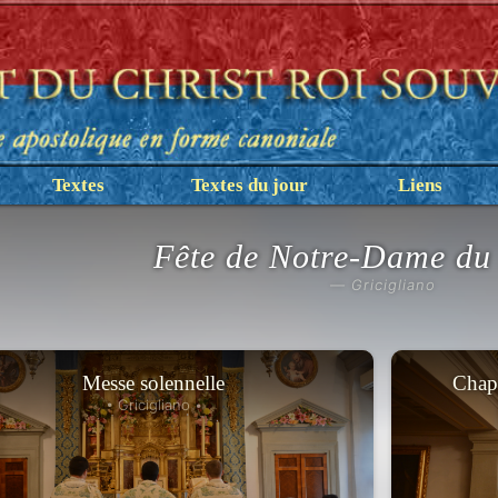
Textes
Textes du jour
Liens
Fête de Notre-Dame du
— Gricigliano
Messe solennelle
Chape
• Gricigliano •