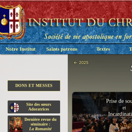
Notre Institut
Saints patrons
Textes
T
←
2025
DONS ET MESSES
Prise de so
Site des sœurs
et
Adoratrices
Incardinat
• Florence
Dernière revue du
séminaire :
La Romanité