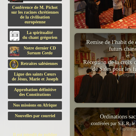
Conférence de M. Pichot
sur les racines chrétiennes
de la civilisation
européenne
La spiritualité
du chant grégorien
Remise de l’habit de
futurs chan
Notre dernier CD
Sursum Corda
et
Réception de la croix d
Retraites salésiennes
de Sales pour les f
Ligue des saints Cœurs
• Griciglian
de Jésus, Marie et Joseph
Approbation définitive
des Constitutions
Nos missions en Afrique
Ordinations sac
Nouvelles par courriel
conférées par S.E.R. le
• Florence
Il est interdit de publier