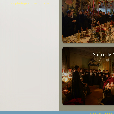
les photographies du site
Soirée de 
• Griciglian