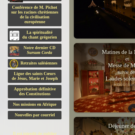
Conférence de M. Pichot
sur les racines chrétiennes
de la civilisation
européenne
La spiritualité
du chant grégorien
Notre dernier CD
Matines de la 
Sursum Corda
et
Retraites salésiennes
Messe de M
suivie de
Ligue des saints Cœurs
Laudes solen
de Jésus, Marie et Joseph
• Griciglian
Approbation définitive
des Constitutions
Nos missions en Afrique
Nouvelles par courriel
Déjeuner de
• Griciglian
Il est interdit de publier