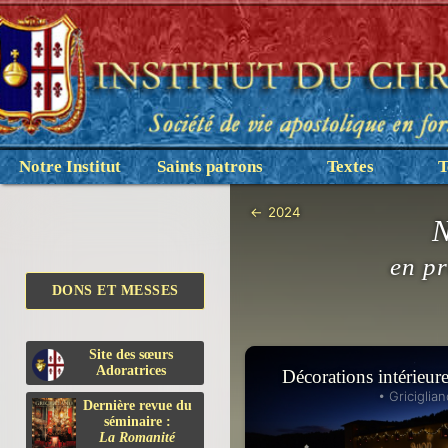
Notre Institut
Saints patrons
Textes
T
←
2024
N
en pr
DONS ET MESSES
Site des sœurs
Adoratrices
Décorations intérieure
• Griciglian
Dernière revue du
séminaire :
La Romanité