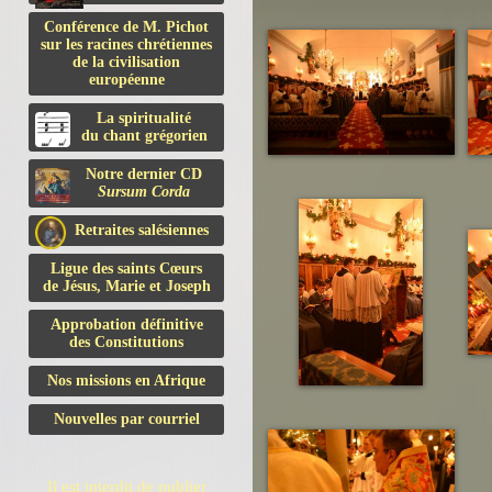
Conférence de M. Pichot
sur les racines chrétiennes
de la civilisation
européenne
La spiritualité
du chant grégorien
Notre dernier CD
Sursum Corda
Retraites salésiennes
Ligue des saints Cœurs
de Jésus, Marie et Joseph
Approbation définitive
des Constitutions
Nos missions en Afrique
Nouvelles par courriel
Il est interdit de publier