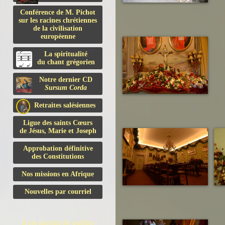
Conférence de M. Pichot
sur les racines chrétiennes
de la civilisation
européenne
La spiritualité
du chant grégorien
Notre dernier CD
Sursum Corda
Retraites salésiennes
Ligue des saints Cœurs
de Jésus, Marie et Joseph
Approbation définitive
des Constitutions
Nos missions en Afrique
Nouvelles par courriel
Il est interdit de publier