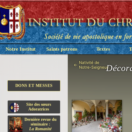
Notre Institut
Saints patrons
Textes
T
Nativité de
←
Décora
Notre-Seigneur
DONS ET MESSES
Site des sœurs
Adoratrices
Dernière revue du
séminaire :
La Romanité