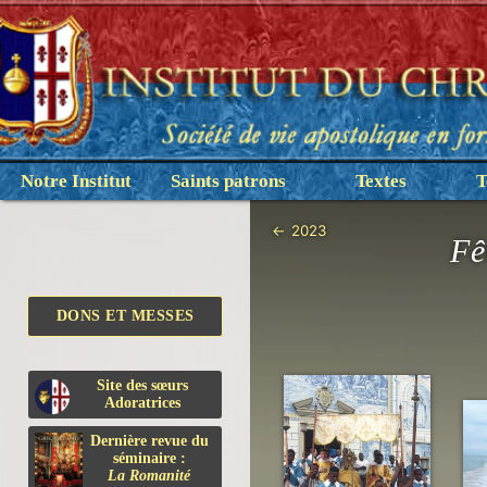
Notre Institut
Saints patrons
Textes
T
←
2023
Fê
DONS ET MESSES
Site des sœurs
Adoratrices
Dernière revue du
séminaire :
La Romanité