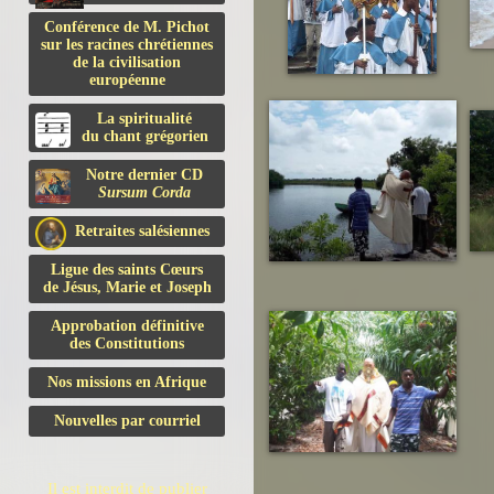
Conférence de M. Pichot
sur les racines chrétiennes
de la civilisation
européenne
La spiritualité
du chant grégorien
Notre dernier CD
Sursum Corda
Retraites salésiennes
Ligue des saints Cœurs
de Jésus, Marie et Joseph
Approbation définitive
des Constitutions
Nos missions en Afrique
Nouvelles par courriel
Il est interdit de publier