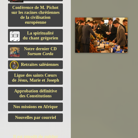
Conférence de M. Pichot
sur les racines chrétiennes
de la civilisation
européenne
La spiritualité
du chant grégorien
Notre dernier CD
Sursum Corda
Retraites salésiennes
Ligue des saints Cœurs
de Jésus, Marie et Joseph
Approbation définitive
des Constitutions
Nos missions en Afrique
Nouvelles par courriel
Il est interdit de publier