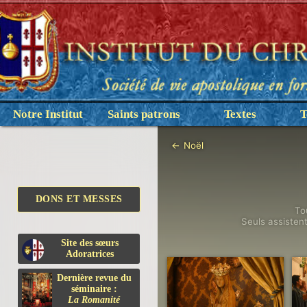
Notre Institut
Saints patrons
Textes
T
←
Noël
DONS ET MESSES
To
Seuls assisten
Site des sœurs
Adoratrices
Dernière revue du
séminaire :
La Romanité