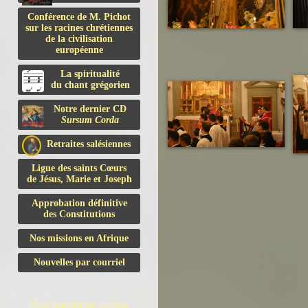
Conférence de M. Pichot
sur les racines chrétiennes
de la civilisation
européenne
La spiritualité
du chant grégorien
Notre dernier CD
Sursum Corda
Retraites salésiennes
Ligue des saints Cœurs
de Jésus, Marie et Joseph
Approbation définitive
des Constitutions
Nos missions en Afrique
Nouvelles par courriel
Il est interdit de publier