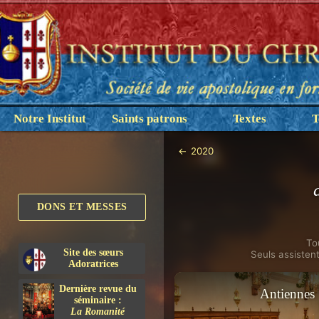
Notre Institut
Saints patrons
Textes
T
←
2020
DONS ET MESSES
To
Site des sœurs
Seuls assisten
Adoratrices
Dernière revue du
Antiennes
séminaire :
La Romanité