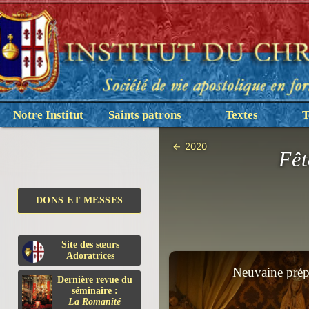
Notre Institut
Saints patrons
Textes
T
←
2020
Fêt
DONS ET MESSES
Site des sœurs
Adoratrices
Neuvaine prép
Dernière revue du
séminaire :
La Romanité