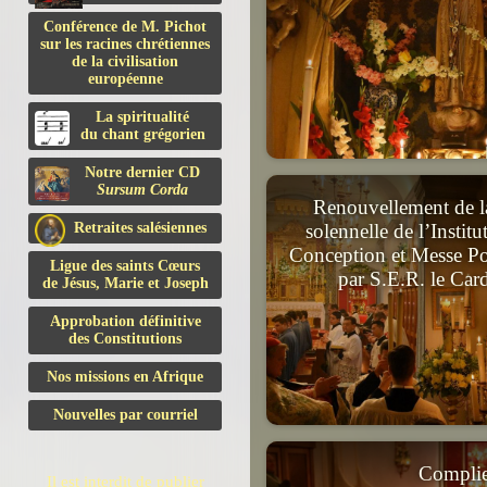
Conférence de M. Pichot
sur les racines chrétiennes
de la civilisation
européenne
La spiritualité
du chant grégorien
Notre dernier CD
Sursum Corda
Renouvellement de l
Retraites salésiennes
solennelle de l’Instit
Conception et Messe Pon
Ligue des saints Cœurs
par S.E.R. le Car
de Jésus, Marie et Joseph
Approbation définitive
des Constitutions
Nos missions en Afrique
Nouvelles par courriel
Compli
Il est interdit de publier