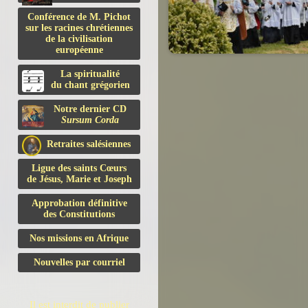
Conférence de M. Pichot
sur les racines chrétiennes
de la civilisation
européenne
La spiritualité
du chant grégorien
Notre dernier CD
Sursum Corda
Retraites salésiennes
Ligue des saints Cœurs
de Jésus, Marie et Joseph
Approbation définitive
des Constitutions
Nos missions en Afrique
Nouvelles par courriel
Il est interdit de publier