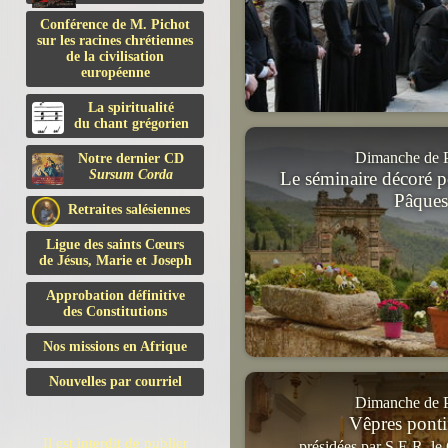
Conférence de M. Pichot
sur les racines chrétiennes
de la civilisation
européenne
La spiritualité
du chant grégorien
Dimanche de 
Notre dernier CD
Sursum Corda
Le séminaire décoré p
Pâque
Retraites salésiennes
Ligue des saints Cœurs
de Jésus, Marie et Joseph
Approbation définitive
des Constitutions
Nos missions en Afrique
Nouvelles par courriel
Dimanche de 
Vêpres pontif
Il est interdit de publier
présidées par S.E.R. le