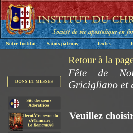
Notre Institut
Saints patrons
Textes
T
Retour à la pag
Fête de Not
Gricigliano et
DONS ET MESSES
Site des sœurs
Adoratrices
Veuillez choisi
DerniÃ¨re revue du
sÃ©minaire :
La RomanitÃ©