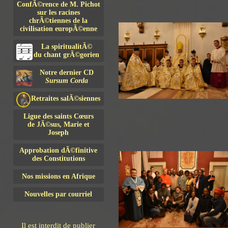
ConfÃ©rence de M. Pichot
sur les racines
chrÃ©tiennes de la
civilisation europÃ©enne
La spiritualitÃ©
du chant grÃ©gorien
Notre dernier CD
Sursum Corda
Retraites salÃ©siennes
Ligue des saints Cœurs
de JÃ©sus, Marie et
Joseph
Approbation dÃ©finitive
des Constitutions
Nos missions en Afrique
Nouvelles par courriel
Il est interdit de publier