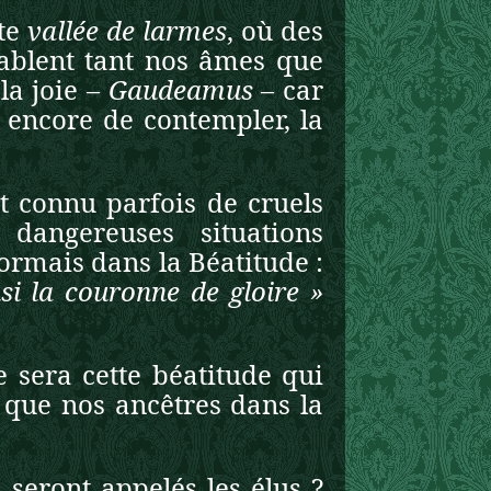
tte
vallée de larmes
, où des
ablent tant nos âmes que
la joie –
Gaudeamus
– car
 encore de contempler, la
t connu parfois de cruels
 dangereuses situations
ésormais dans la Béatitude :
si la couronne de gloire »
 sera cette béatitude qui
 que nos ancêtres dans la
seront appelés les élus ?