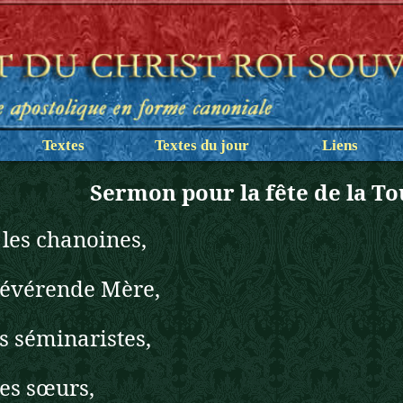
Textes
Textes du jour
Liens
Sermon pour la fête de la To
les chanoines,
évérende Mère,
s séminaristes,
es sœurs,