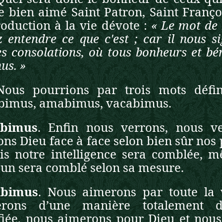
e bien aimé Saint Patron, Saint Franço
troduction à la vie dévote :
« Le mot de b
z entendre ce que c'est ; car il nous si
es consolations, où tous bonheurs et bé
us. »
Nous pourrions par trois mots défin
bimus, amabimus, vacabimus.
ebimus
. Enfin nous verrons, nous ve
ons Dieu face à face selon bien sûr nos 
is notre intelligence sera comblée, m
un sera comblé selon sa mesure.
bimus
. Nous aimerons par toute la 
rons d’une manière totalement dés
fiée, nous aimerons pour Dieu et nou