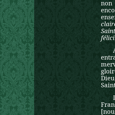
non 
enc
ens
clai
Sain
félic
entr
merv
gloi
Dieu
Saint
Fran
[nous