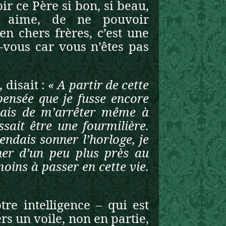
r ce Père si bon, si beau,
on aime, de ne pouvoir
n chers frères, c’est une
-vous car vous n’êtes pas
 disait :
« A partir de cette
pensée que je fusse encore
 mais de m’arrêter même à
sait être une fourmilière.
endais sonner l’horloge, je
cher d’un peu plus près au
oins à passer en cette vie.
re intelligence – qui est
ers un voile, non en partie,