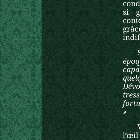
cond
si 
cont
grâc
indif
époq
capa
quel
Dévor
tres
fort
»
l’œil