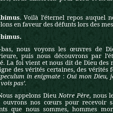
abimus
. Voilà l’éternel repos auquel 
lons en faveur des défunts lors des me
ebimus.
i-bas, nous voyons les œuvres de Di
rieure, puis nous découvrons par l’
é. La foi vient et nous dit de Dieu des m
igne des vérités certaines, des vérité
speculum in enigmate
:
Oui mon Dieu, j
vois pas’.
Nous appelons Dieu
Notre Père
, nous 
 ouvrons nos cœurs pour recevoir s
nts que nous sommes, hommes morte