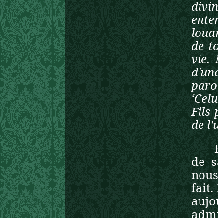
divin
ente
loua
de t
vie.
d'un
paro
‘Celu
Fils 
de l'
de s
nous
fait
aujo
admi