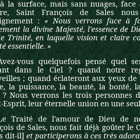
à la surface, mais sans nuages, face à
ore, Saint François de Sales nou
eignement :
« Nous verrons face à fac
rement la divine Majesté, l'essence de Di
te Trinité, en laquelle vision et claire 
ité essentielle. »
Avez-vous quelquefois pensé quel se
ant dans le Ciel ? quand notre re
eilles ; quand éclateront aux yeux de 
re, la puissance, la beauté, la bonté, l
 ? Nous verrons les trois personnes div
-Esprit, leur éternelle union en une seu
Le Traité de l’amour de Dieu de not
çois de Sales, nous fait déjà goûter le C
 dit-il]
et participerons à ces très adora