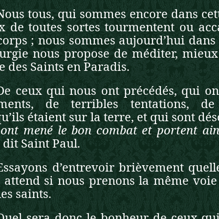
Nous tous, qui sommes encore dans ce
 de toutes sortes tourmentent ou acc
corps ; nous sommes aujourd’hui dans 
iturgie nous propose de méditer, mieux
re des Saints en Paradis.
De ceux qui nous ont précédés, qui on
ments, de terribles tentations, de
u’ils étaient sur la terre, et qui sont d
s ont mené le bon combat et portent ain
dit Saint Paul.
Essayons d’entrevoir brièvement quelle
 attend si nous prenons la même voie
 les saints.
Quel sera donc le bonheur de ceux qui 