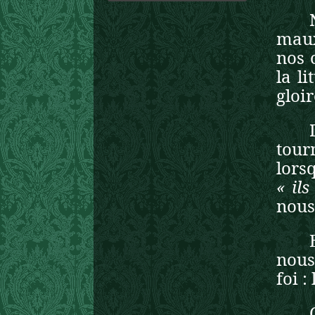
maux
nos 
la l
gloi
tour
lorsq
« il
nous 
nous
foi :