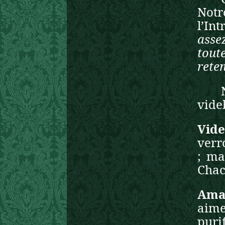
Notr
l’In
asse
tout
reten
vide
Vid
verr
; ma
Chac
Ama
aime
puri