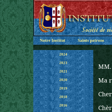
Notre Institut
Saints patrons
2024
2023
MM. 
2021
Ma r
2020
2019
Cher
2018
2016
Chèr