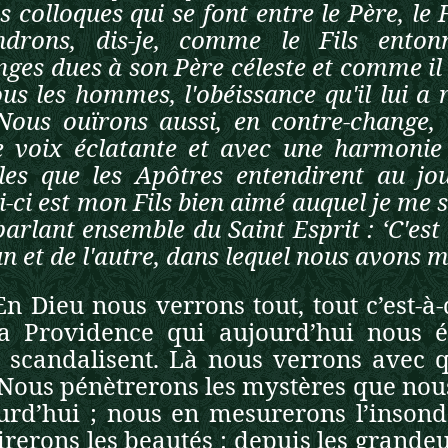
s colloques qui se font entre le Père, le 
ndrons, dis-je, comme le Fils enton
nges dues à son Père céleste et comme il 
ous les hommes, l'obéissance qu'il lui a
 Nous ouïrons aussi, en contre-change,
e voix éclatante et avec une harmonie
les que les Apôtres entendirent au jou
i-ci est mon Fils bien aimé auquel je me s
parlant ensemble du Saint Esprit : ‘C'est
un et de l'autre, dans lequel nous avons 
En Dieu nous verrons tout, tout c’est-à-d
a Providence qui aujourd’hui nous é
 scandalisent. Là nous verrons avec q
. Nous pénètrerons les mystères que n
urd’hui ; nous en mesurerons l’inson
rerons les beautés : depuis les grandeur