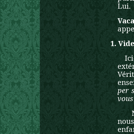
Lui.
Vac
appe
1.
Vid
Ic
exté
Vérit
ense
per 
vous 
nous
enfa