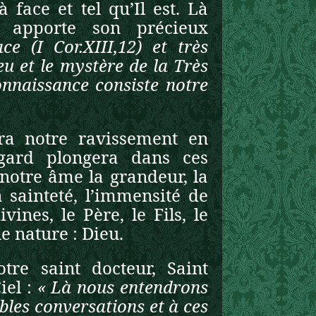
 face et tel qu’Il est. Là
s apporte son précieux
e (I Cor.XIII,12) et très
eu et le mystère de la Très
connaissance consiste notre
ra notre ravissement en
gard plongera dans ces
notre âme la grandeur, la
a sainteté, l’immensité de
ines, le Père, le Fils, le
le nature : Dieu.
re saint docteur, Saint
iel :
« Là nous entendrons
bles conversations et à ces