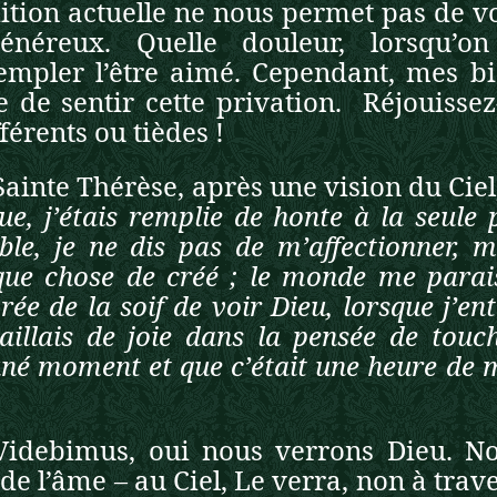
ition actuelle ne nous permet pas de voi
généreux. Quelle douleur, lorsqu’
empler l’être aimé. Cependant, mes bie
e de sentir cette privation.
Réjouissez
férents ou tièdes !
Sainte Thérèse, après une vision du Ciel,
ue, j’étais remplie de honte à la seule 
ble, je ne dis pas de m’affectionner,
que chose de créé ; le monde me parais
ée de la soif de voir Dieu, lorsque j’ent
saillais de joie dans la pensée de tou
uné moment et que c’était une heure de m
Videbimus, oui nous verrons Dieu. Not
 de l’âme – au Ciel, Le verra, non à trav