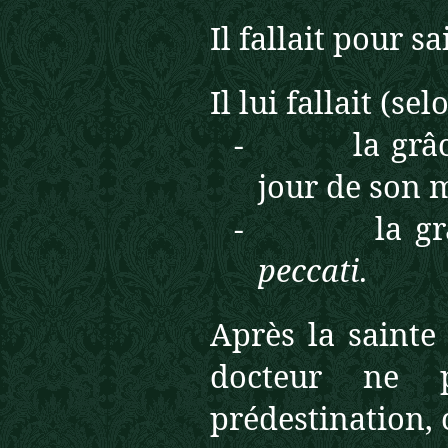
Il fallait pour 
Il lui fallait (s
- la grâce d
jour de son m
- la grâce 
peccati
.
Après la sainte
docteur ne p
prédestination, c