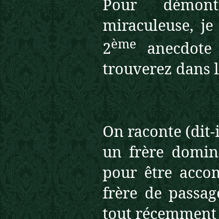
Pour démont
miraculeuse, j
ème
2
anecdote 
trouverez dans l
On raconte (dit-
un frère domin
pour être accom
frère de passag
tout récemment 