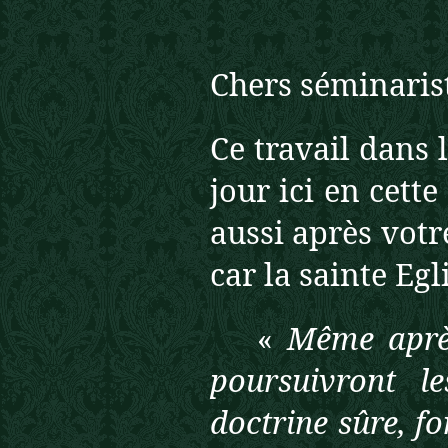
Chers séminaris
Ce travail dans 
jour ici en cett
aussi après votr
car la sainte Egl
«
Même après
poursuivront l
doctrine sûre, fo