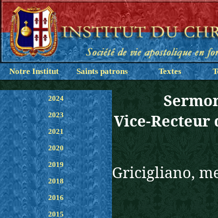
Notre Institut
Saints patrons
Textes
T
Sermon
2024
Vice-Recteur 
2023
2021
2020
2019
Gricigliano, m
2018
2016
2015