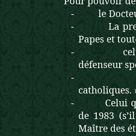
Pour pouvoir de
- le Docte
- La premièr
Papes et tout
- celui q
défenseur spé
- le « pa
catholiques. 
- Celui qui 
de 1983 (s’
Maître des ét