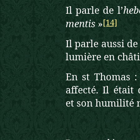
Il parle de l’
heb
[14]
mentis
»
Il parle aussi de
lumière en chât
En st Thomas : 
affecté. Il étai
et son humilité 