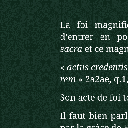
La foi magnif
d’entrer en p
sacra
et ce magn
«
actus credenti
rem
» 2a2ae, q.1
Son acte de foi t
Il faut bien pa
par la grâce de F