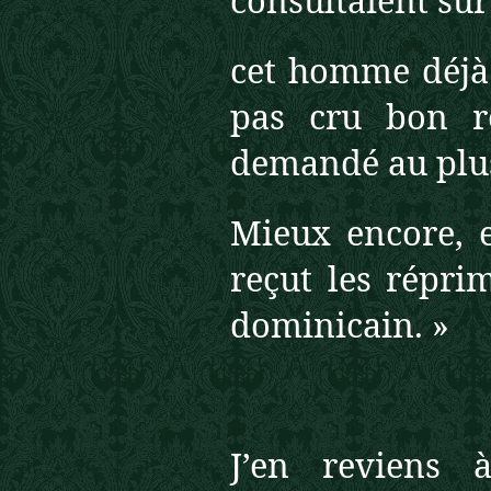
consultaient sur 
cet homme déjà 
pas cru bon re
demandé au plus
Mieux encore, en
reçut les répri
dominicain. »
J’en reviens