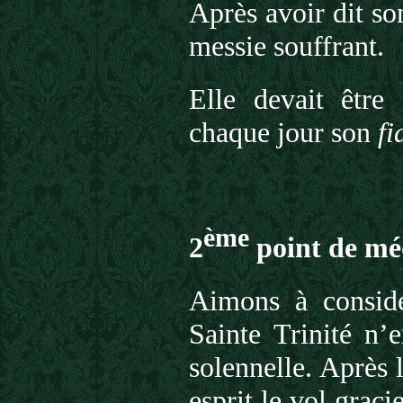
Après avoir dit s
messie souffrant.
Elle devait être 
chaque jour son
fi
ème
2
point de méd
Aimons à considé
Sainte Trinité n’
solennelle. Après 
esprit le vol graci