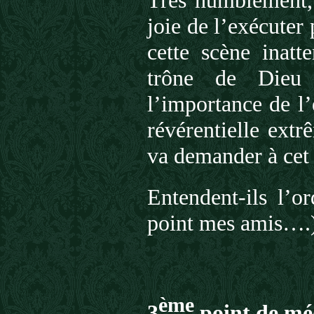
Très humblement, 
joie de l’exécuter
cette scène inatt
trône de Dieu 
l’importance de l
révérentielle extr
va demander à cet
Entendent-ils l’o
point mes amis….
ème
3
point de méd