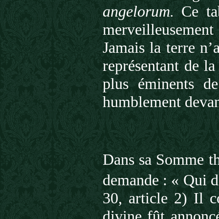
angelorum.
Ce ta
merveilleusement 
Jamais la terre n’
représentant de l
plus éminents de
humblement devant
Dans sa Somme thé
demande : « Qui de
30, article 2) Il 
divine fût annonc