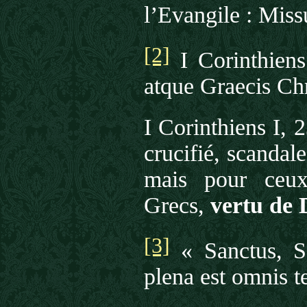
l’Evangile : Miss
[2]
I Corinthiens
atque Graecis Chr
I Corinthiens I, 
crucifié, scandale
mais pour ceux 
Grecs,
vertu de 
[3]
« Sanctus, S
plena est omnis te