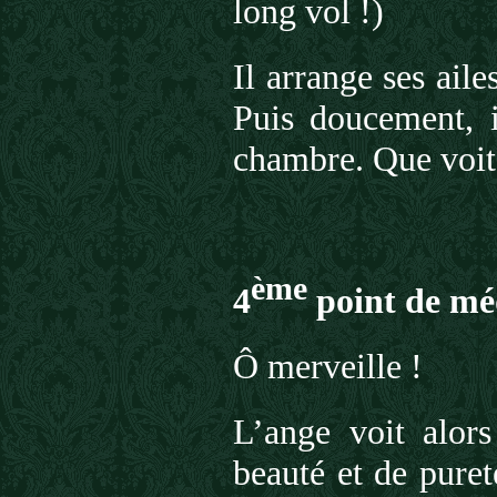
long vol !)
Il arrange ses aile
Puis doucement, i
chambre. Que voit-
ème
4
point de méd
Ô merveille !
L’ange voit alors
beauté et de puret