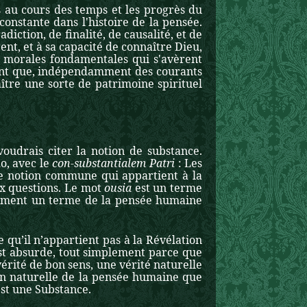
u cours des temps et les progrès du
constante dans l'histoire de la pensée.
iction, de finalité, de causalité, et de
nt, et à sa capacité de connaître Dieu,
s morales fondamentales qui s'avèrent
nt que, indépendamment des courants
ître une sorte de patrimoine spirituel
oudrais citer la notion de substance.
o, avec le
con-
substantia
lem Patri
: Les
ne notion commune qui appartient à la
x questions. Le mot
ousia
est un terme
alement un terme de la pensée humaine
e qu’il n’appartient pas à la Révélation
’est absurde, tout simplement parce que
érité de bon sens, une vérité naturelle
sion naturelle de la pensée humaine que
est une Substance.