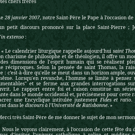
Mes chers frères
Le
28 janvier 2007
, notre Saint-Père le Pape à l’occasion d
 un petit discours prononcé sur la place Saint-Pierre ; 
’
in
extenso
:
alendrier liturgique rappelle aujourd'hui
saint Tho
on charisme de philosophe et de théologien, il offre un m
, des dimensions de l'esprit humain qui se réalisent pl
ue réciproques. Selon la pensée de saint Thomas, la rai
 : c’est-à-dire qu'elle se meut dans un horizon ample, ou
-même. Lorsqu'en revanche, l'homme se limite à penser 
imentables" et se ferme aux grandes interrogations sur 
uvrit. Le rapport entre foi et raison constitue un séri
te dans le monde occidental et, précisément pour cette ra
acrer une Encyclique intitulée justement
Fides et ratio
.
nt dans le
discours à
l'Université de Ratisbonne
. »
Merci très Saint-Père de me donner le sujet de mon sermon 
e voyons clairement, à l’occasion de cette fête du do
 pas d’inviter l’univers catholique à relire et méditer