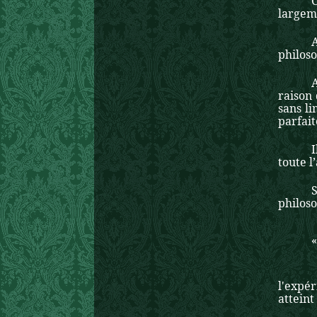
largeme
philoso
raison 
sans li
parfait
I
toute l
philos
«
A côté
l'expé
atteint