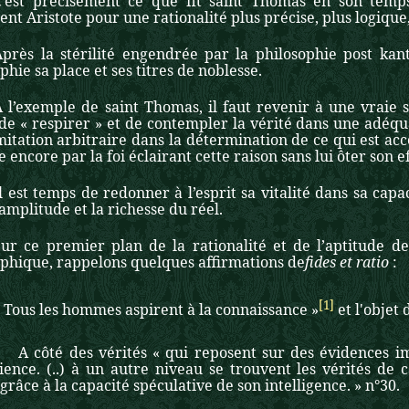
C’est précisément ce que fit saint Thomas en son temps 
nt Aristote pour une rationalité plus précise, plus logique,
Après la stérilité engendrée par la philosophie post kan
phie sa place et ses titres de noblesse.
A l’exemple de saint Thomas, il faut revenir à une vraie 
de « respirer » et de contempler la vérité dans une adéqua
mitation arbitraire dans la détermination de ce qui est acc
e encore par la foi éclairant cette raison sans lui ôter son e
l est temps de redonner à l’esprit sa vitalité dans sa cap
’amplitude et la richesse du réel.
Sur ce premier plan de la rationalité et de l’aptitude de
ophique, rappelons quelques affirmations de
fides et ratio
:
[1]
 Tous les hommes aspirent à la connaissance »
et l'objet 
 des vérités « qui reposent sur des évidences immé
rience. (..) à un autre niveau se trouvent les vérités de
 grâce à la capacité spéculative de son intelligence. » n°30.