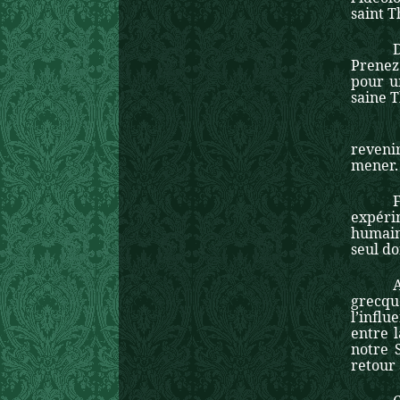
saint 
Prenez 
pour u
saine T
Sur ce
reveni
mener.
expéri
humaine
seul d
grecqu
l’infl
entre l
notre S
retour 