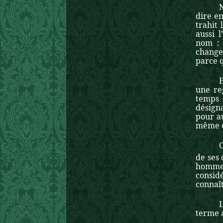
N
dire en
trahit
aussi 
nom :
change
parce q
E
une reg
temps 
désigna
pour a
même e
C
de ses
hommes 
considé
connaî
terme