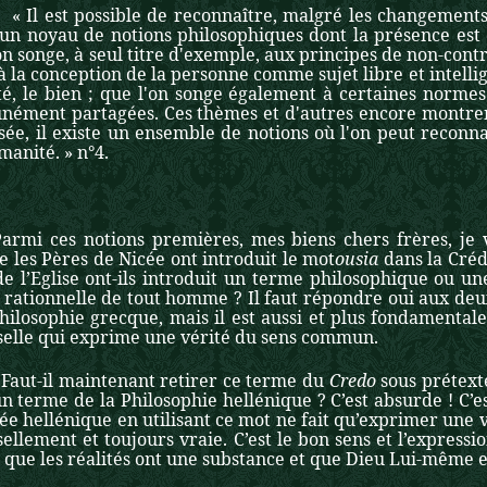
st possible de reconnaître, malgré les changements a
 un noyau de notions philosophiques dont la présence est 
n songe, à seul titre d'exemple, aux principes de non-contrad
la conception de la personne comme sujet libre et intellige
ité, le bien ; que l'on songe également à certaines norme
ément partagées. Ces thèmes et d'autres encore montre
ée, il existe un ensemble de notions où l'on peut reconna
manité. » n°4.
Parmi ces notions premières, mes biens chers frères, je v
 les Pères de Nicée ont introduit le mot
ousia
dans la Créd
de l’Eglise ont-ils introduit un terme philosophique ou u
 rationnelle de tout homme ? Il faut répondre oui aux deu
philosophie grecque, mais il est aussi et plus fondament
selle qui exprime une vérité du sens commun.
il maintenant retirer ce terme du
Credo
sous prétext
un terme de la Philosophie hellénique ? C’est absurde ! C
ée hellénique en utilisant ce mot ne fait qu’exprimer une v
ellement et toujours vraie. C’est le bon sens et l’expres
 que les réalités ont une substance et que Dieu Lui-même 