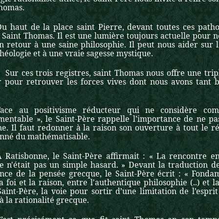
Thomas.
Du haut de la place saint Pierre, devant toutes ces patho
Saint Thomas. Il est une lumière toujours actuelle pour n
n retour à une saine philosophie. Il peut nous aider
sur 
héologie et à une vraie sagesse mystique.
s trois registres, saint Thomas nous offre une triple s
r pour retrouver les forces vives dont nous avons tant 
Face au positivisme réducteur
qui ne considère co
mentable », le Saint-Père rappelle l’importance de ne pas
. Il faut redonner à la raison son ouverture à tout le rée
onné du mathématisable.
A Ratisbonne, le Saint-Père affirmait : « La rencontre e
e n'était pas un simple hasard. » Devant la traduction de
uence de la pensée grecque, le Saint-Père écrit : « Fonda
a foi et la raison, entre l'authentique philosophie (..) et la
aint-Père, la voie pour sortir d’une limitation de l’esprit
à la rationalité grecque.