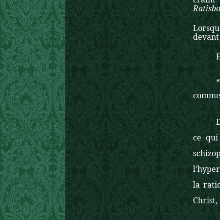
Ratisb
Lorsque
devant 
comme n
ce qui
schiz
l'hyper
la rat
Christ,