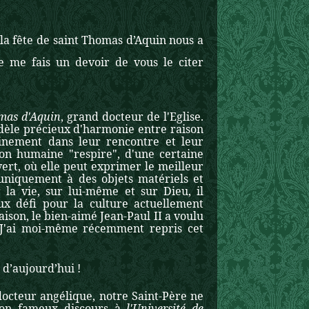
e la fête de saint Thomas d’Aquin nous a
Je me fais un devoir de vous le citer
mas d'Aquin
, grand docteur de l'Eglise.
odèle précieux d'harmonie entre raison
einement dans leur rencontre et leur
son humaine "respire", d'une certaine
vert, où elle peut exprimer le meilleur
uniquement à des objets matériels et
la vie, sur lui-même et sur Dieu, il
eux défi pour la culture actuellement
ison, le bien-aimé Jean-Paul II a voulu
 J'ai moi-même récemment repris cet
d’aujourd’hui !
cteur angélique, notre Saint-Père ne
 son fameux discours à
l'Université de