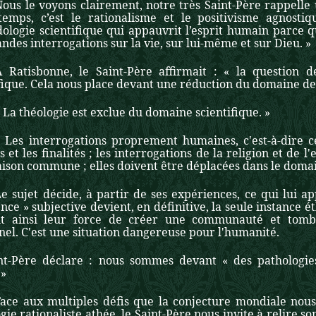
Nous le voyons clairement, notre très Saint-Père rappelle
temps, c’est le rationalisme et le positivisme agnosti
ologie scientifique qui appauvrit l’esprit humain parce q
ndes interrogations sur la vie, sur lui-même et sur Dieu. »
A Ratisbonne, le Saint-Père affirmait : « la question 
fique. Cela nous place devant une réduction du domaine de l
 La théologie est exclue du domaine scientifique. »
« Les interrogations proprement humaines, c'est-à-dire ce
s et les finalités ; les interrogations de la religion et de l
aison commune ; elles doivent être déplacées dans le domai
e sujet décide, à partir de ses expériences, ce qui lui ap
nce » subjective devient, en définitive, la seule instance ét
t ainsi leur force de créer une communauté et tombe
el. C'est une situation dangereuse pour l'humanité.
nt-Père déclare : nous sommes devant « des pathologie
 »
Face aux multiples défis que la conjecture mondiale nous 
ogie rationaliste athée, le Saint-Père nous invite à relire s