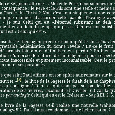
otre-Seigneur affirme : « Moi et le Père, nous sommes un. »
 conséquence : le Père et le Fils sont une seule et même 
 la Parole du Christ ? Non, c’est tout simplement une con
l’unique manière d’accorder cette parole d’Evangile ave
« Je suis Celui qui est »,l’éternel subsistant au del
ment et au delà du temps qui passe. Dieu est une subst
u’il est « Celui qui est ».
nsuite, le théologien précisera bien qu’il le dit
selon l’an
rettable hellénisation du donné révélé ? Est-ce le fruit 
désormais lointain et définitivement perdu ? Eh bien non
tion d’un procédé naturel de l’intelligence pour respecte
utant inaccessible et purement inconnaissable. C’est le p
n toutes ses paraboles.
e que saint Paul affirme en son épître aux romains sur la
[3]
 œuvres »
, le livre de la Sagesse le disait déjà au chapitr
qui ont ignoré Dieu, et qui n'ont pas su, par les biens v
ration de ses œuvres, reconnaître l'Ouvrier. (..) Car la g
tre
par analogie
Celui qui en est le Créateur. » Sag XIII, 2, 5.
Le livre de la Sagesse a-t-il réalisé une nouvelle trahis
analogwV
? Faut-il aussi condamner cette hellénisation ?