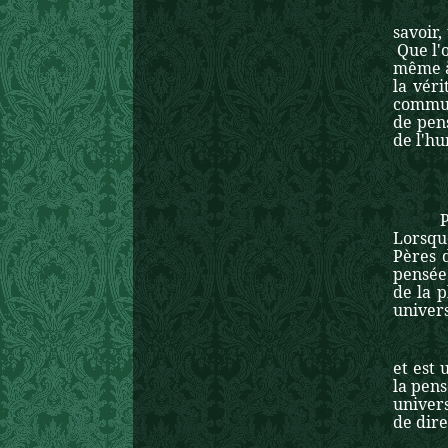
« Il e
savoir,
Que l'o
même à 
la vér
commun
de pens
de l'hu
Lorsque
Pères 
pensée
de la 
univer
Faut-
et est 
la pens
univers
de dire