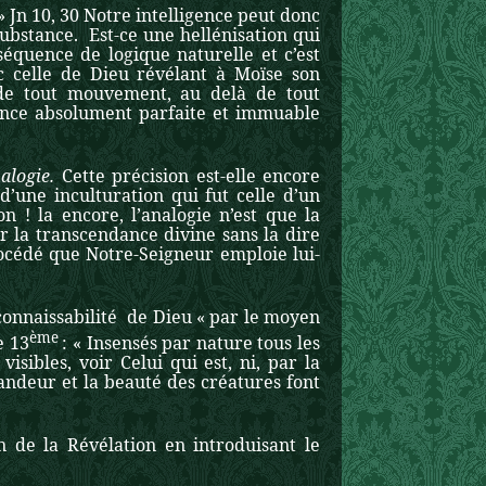
 Jn 10, 30 Notre intelligence peut donc
substance. Est-ce une hellénisation qui
séquence de logique naturelle et c’est
c celle de Dieu révélant à Moïse son
à de tout mouvement, au delà de tout
ance absolument parfaite et immuable
alogie.
Cette précision est-elle encore
d’une inculturation qui fut celle d’un
 ! la encore, l’analogie n’est que la
r la transcendance divine sans la dire
rocédé que Notre-Seigneur emploie lui-
 connaissabilité de Dieu « par le moyen
ème
e 13
: « Insensés par nature tous les
isibles, voir Celui qui est, ni, par la
randeur et la beauté des créatures font
on de la Révélation en introduisant le