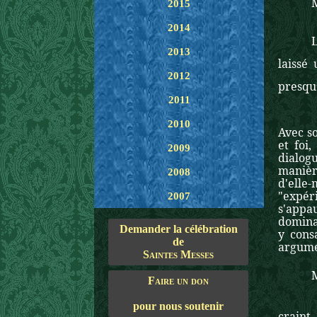
2015
2014
2013
laissé
2012
presqu
2011
« Le c
2010
Avec s
et foi
2009
dialog
manière
2008
d'elle
"expér
2007
s'appa
dominan
Demander la célébration
y cons
de
argume
Saintes Messes
Faire un don
Nous l
pour nous soutenir
craint