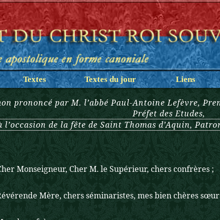
Textes
Textes du jour
Liens
on prononcé par M. l’abbé Paul-Antoine Lefèvre, Pre
Préfet des Etudes,
à l’occasion de la fête de Saint Thomas d’Aquin, Patron
onseigneur, Cher M. le Supérieur, chers confrères ;
Révérende Mère, chers séminaristes, mes bien chères sœurs