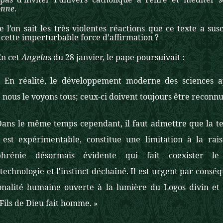
onne
.
 l’on sait les très violentes réactions que ce texte a su
cette imperturbable force d’affirmation ?
En cet
Angelus
du 28 janvier, le pape poursuivait :
« En réalité, le développement moderne des sciences ap
ous le voyons tous; ceux-ci doivent toujours être reconnu
Dans le même temps cependant, il faut admettre que la t
 est expérimentable, constitue une limitation à la ra
ophrénie désormais évidente qui fait coexister le
technologie et l'instinct déchaîné. Il est urgent par cons
ionalité humaine ouverte à la lumière du Logos divin et à
 Fils de Dieu fait homme. »