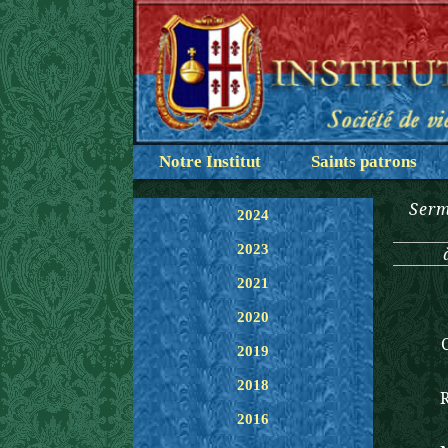
Notre Institut
Saints patrons
Serm
2024
2023
2021
2020
Cher M
2019
2018
2016