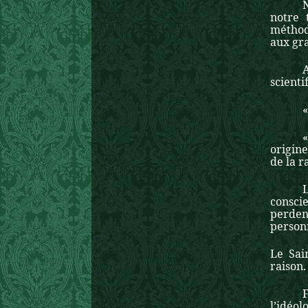
notre 
méthod
aux gra
scienti
«
origine
de la r
L
conscie
perden
personn
Le Sai
raison.
l’idéol