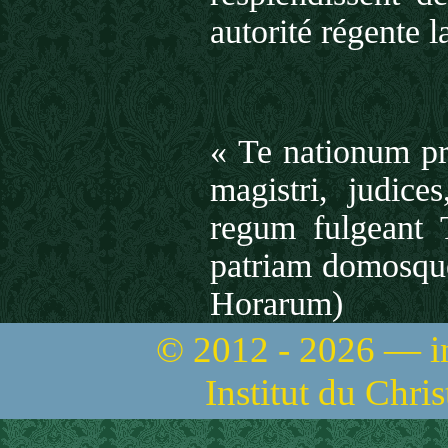
autorité régente la
« Te nationum pra
magistri, judice
regum ful­geant 
patriam domosqu
Horarum)
© 2012 - 2026 — 
Institut du Chri