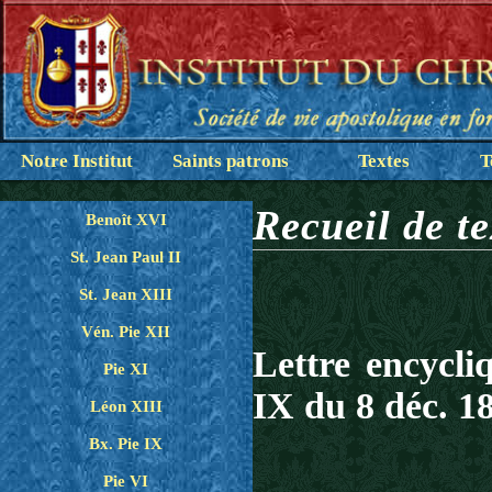
Notre Institut
Saints patrons
Textes
T
Recueil de te
Benoît XVI
St. Jean Paul II
St. Jean XIII
Vén. Pie XII
Lettre encycli
Pie XI
IX du 8 déc. 1
Léon XIII
Bx. Pie IX
Pie VI