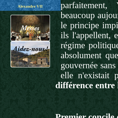
parfaitement,
Alexandre VII
beaucoup aujour
le principe imp
ils l'appellent,
régime politiqu
absolument que 
gouvernée sans 
elle n'existai
différence entre 
Premier concile