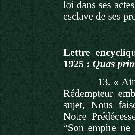
loi dans ses acte
esclave de ses pr
Lettre encycli
1925 :
Quas pri
13. « Ain
Rédempteur embr
sujet, Nous fais
Notre Prédécess
“Son empire ne s