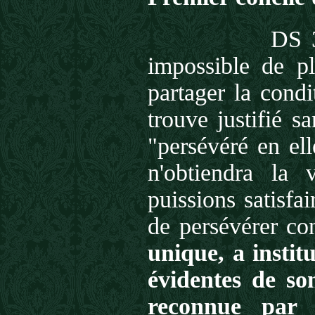
DS 30
impossible de p
partager la condi
trouve justifié s
"persévéré en ell
n'obtiendra la 
puissions satisfa
de persévérer co
unique, a instit
évidentes de son
reconnue par