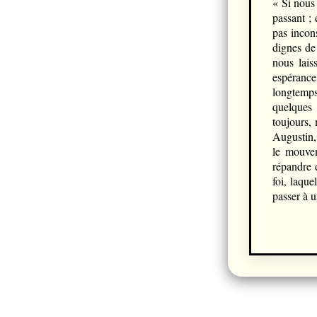
« Si nous
passant ;
pas incon
dignes de
nous lais
espérance
longtemps
quelques 
toujours, 
Augustin, 
le mouvem
répandre 
foi, laqu
passer à u