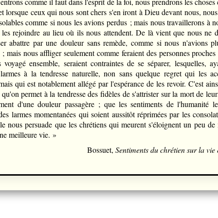
 entrons comme il faut dans l'esprit de la foi, nous prendrons les chose
 et lorsque ceux qui nous sont chers s'en iront à Dieu devant nous, nous
solables comme si nous les avions perdus ; mais nous travaillerons à n
 les rejoindre au lieu où ils nous attendent. De là vient que nous ne 
ser abattre par une douleur sans remède, comme si nous n'avions p
 ; mais nous affliger seulement comme feraient des personnes proches 
 voyagé ensemble, seraient contraintes de se séparer, lesquelles, a
larmes à la tendresse naturelle, non sans quelque regret qui les 
mais qui est notablement allégé par l'espérance de les revoir. C'est ainsi
qu'on permet à la tendresse des fidèles de s'attrister sur la mort de leu
ent d'une douleur passagère ; que les sentiments de l'humanité le
des larmes momentanées qui soient aussitôt réprimées par les consolat
elle nous persuade que les chrétiens qui meurent s'éloignent un peu de
ne meilleure vie. »
Bossuet,
Sentiments du chrétien sur la vie 