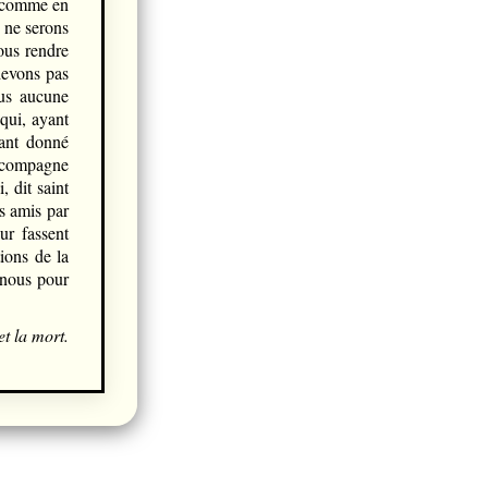
s comme en
 ne serons
ous rendre
devons pas
lus aucune
qui, ayant
yant donné
accompagne
, dit saint
rs amis par
ur fassent
ions de la
 nous pour
et la mort.